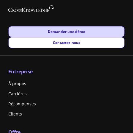
New window
Demander une démo
New window
Contactez-nous
Entreprise
À propos
Carrières
Récompenses
Clients
Offre