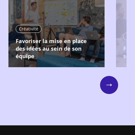
Créativité
Créa
Favoriser la mise en place
des idées au sein de son
Fair
équipe
sein
Next