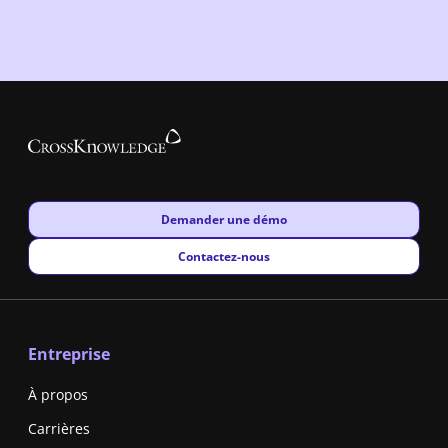
New window
Demander une démo
New window
Contactez-nous
Entreprise
À propos
Carrières