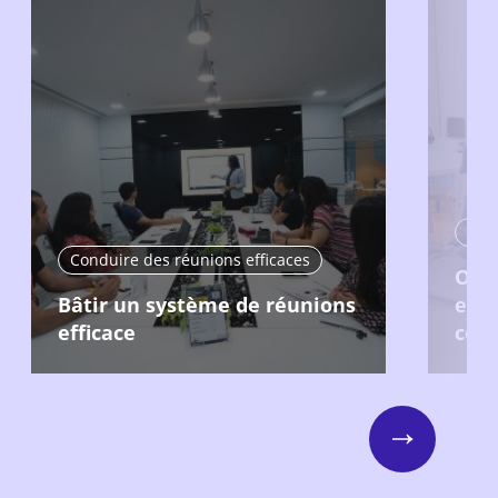
Conduire des réunions efficaces
Orga
Bâtir un système de réunions
effi
efficace
cons
Next