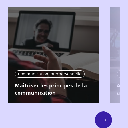
Communication interpersonnelle
Com
Maîtriser les principes de la
Ada
communication
au s
Next