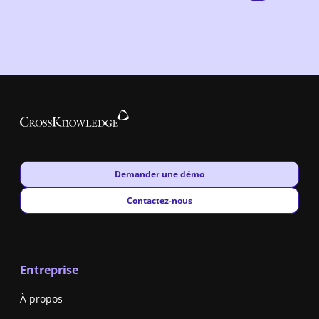
New window
Demander une démo
New window
Contactez-nous
Entreprise
À propos