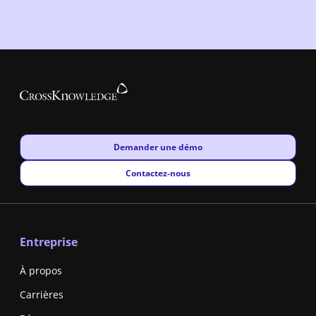
New window
Demander une démo
New window
Contactez-nous
Entreprise
À propos
Carrières