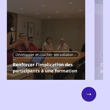
Développer et coacher ses collaborateurs
Renforcer l’implication des
Cons
participants à une formation
péd
Next