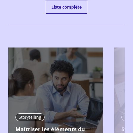
Liste complète
Storytelling
Stor
Maîtriser les éléments du
Stru