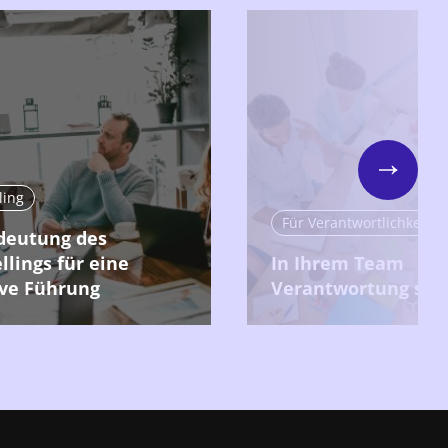
Next
ling
deutung des
llings für eine
In Ihrem Team
ive Führung
Verantwortung stif