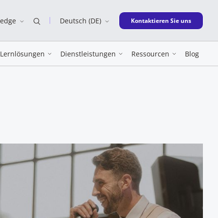
ledge
Deutsch (DE)
New window
Kontaktieren Sie uns
Lernlösungen
Dienstleistungen
Ressourcen
Blog