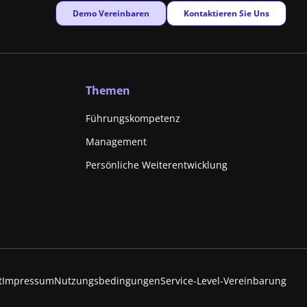
New window
New window
Demo Vereinbaren
Kontaktieren Sie Uns
Themen
Führungskompetenz
Management
Persönliche Weiterentwicklung
New window
t
Impressum
Nutzungsbedingungen
Service-Level-Vereinbarung