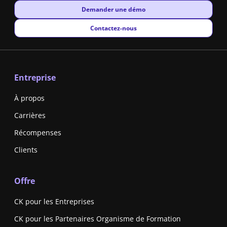
New window
Demander une démo
New window
Contactez-nous
Entreprise
À propos
Carrières
Récompenses
Clients
Offre
CK pour les Entreprises
CK pour les Partenaires Organisme de Formation