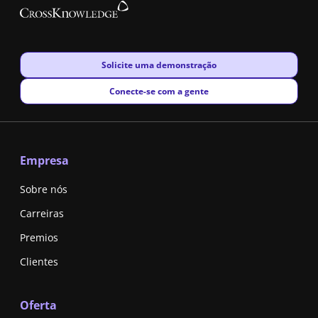
New window
Solicite uma demonstração
New window
Conecte-se com a gente
Empresa
Sobre nós
Carreiras
Premios
Clientes
Oferta