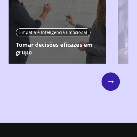
Empatia e Inteligência Emocional
Empa
Tomar decisões eficazes em
Trat
grupo
com
Next