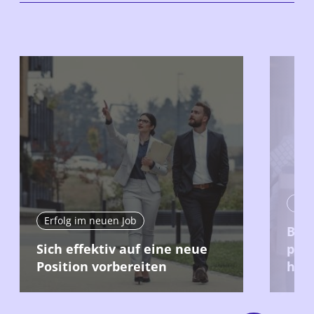
Erfo
Erfolg im neuen Job
Bei 
Sich effektiv auf eine neue
posi
Position vorbereiten
hint