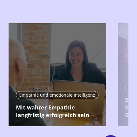
Emp
Empathie und emotionale Intelligenz
Effe
Mit wahrer Empathie
Ents
langfristig erfolgreich sein
Gru