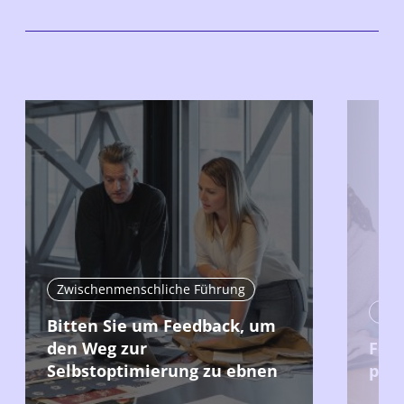
Zwischenmenschliche Führung
Zwi
Bitten Sie um Feedback, um
den Weg zur
Fee
Selbstoptimierung zu ebnen
prod