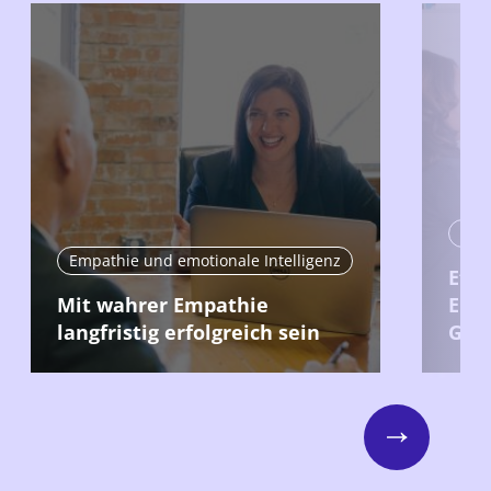
Emp
Empathie und emotionale Intelligenz
Effe
Mit wahrer Empathie
Ents
langfristig erfolgreich sein
Gru
Next