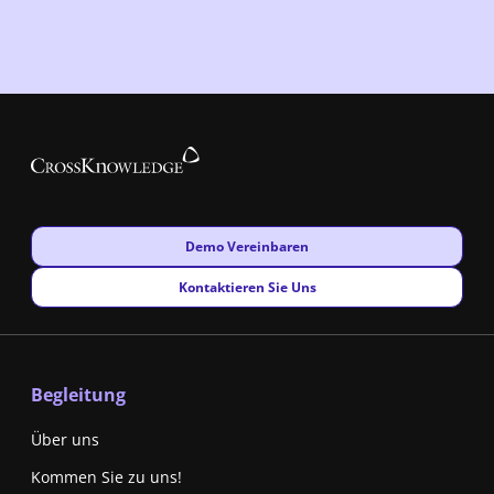
New window
Demo Vereinbaren
New window
Kontaktieren Sie Uns
Begleitung
Über uns
Kommen Sie zu uns!