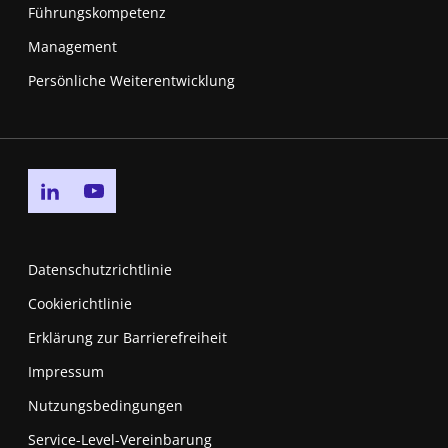
Führungskompetenz
Management
Persönliche Weiterentwicklung
Go to linkedin page
Go to youtube page
Datenschutzrichtlinie
Cookierichtlinie
Erklärung zur Barrierefreiheit
Impressum
Nutzungsbedingungen
New window
Service-Level-Vereinbarung