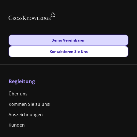
New window
Demo Vereinbaren
New window
Kontaktieren Sie Uns
Begleitung
Über uns
Kommen Sie zu uns!
Auszeichnungen
Kunden