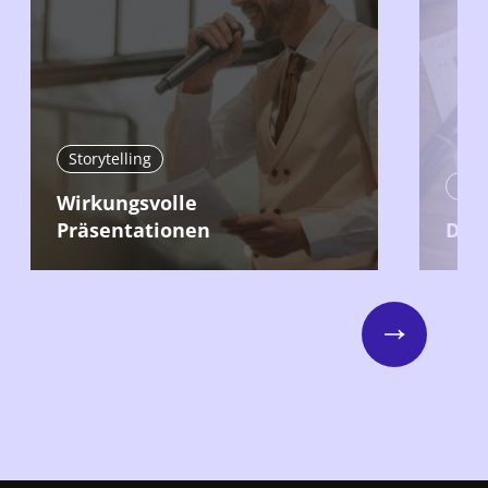
Storytelling
Stor
Wirkungsvolle
Präsentationen
Der 
Next