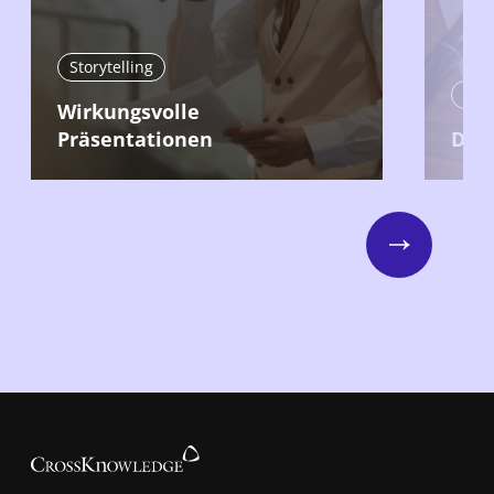
Storytelling
Stor
Wirkungsvolle
Präsentationen
Der 
Next