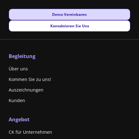
New window
Demo Vereinbaren
New window
Kontaktieren Sie Uns
Begleitung
Über uns
Kommen Sie zu uns!
Auszeichnungen
Kunden
Angebot
CK für Unternehmen