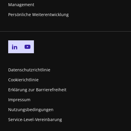
Management
Persönliche Weiterentwicklung
Go to linkedin page
Go to youtube page
Datenschutzrichtlinie
Cookierichtlinie
Erklärung zur Barrierefreiheit
Impressum
Nutzungsbedingungen
New window
Service-Level-Vereinbarung