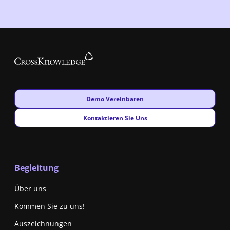
New window
Demo Vereinbaren
New window
Kontaktieren Sie Uns
Begleitung
Über uns
Kommen Sie zu uns!
Auszeichnungen