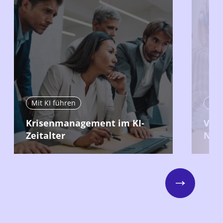
Mit KI führen
Mit 
Krisenmanagement im KI-
Ver
Zeitalter
Nutz
Next