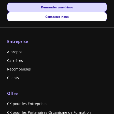
New window
Demander une démo
New window
Contactez-nous
Entreprise
À propos
Carrières
Récompenses
Clients
Offre
CK pour les Entreprises
CK pour les Partenaires Organisme de Formation