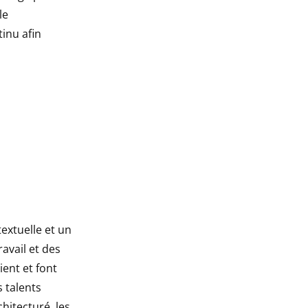
le
inu afin
textuelle et un
avail et des
ient et font
 talents
hitecturé, les