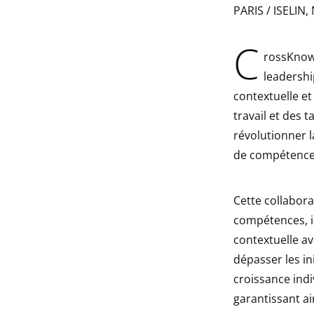
PARIS / ISELIN, 
indow
C
indow
rossKnowl
leadershi
indow
contextuelle et
travail et des 
indow
révolutionner l
de compétences
Cette collabor
compétences, i
contextuelle a
dépasser les in
croissance indi
garantissant ai