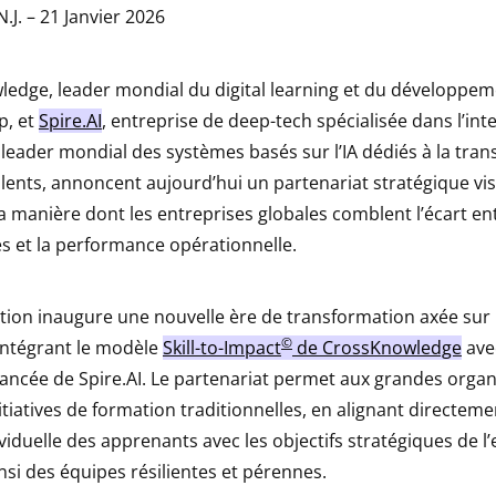
N.J. – 21 Janvier 2026
edge, leader mondial du digital learning et du développe
p, et
Spire.AI
, entreprise de deep-tech spécialisée dans l’inte
 leader mondial des systèmes basés sur l’IA dédiés à la tra
talents, annoncent aujourd’hui un partenariat stratégique vi
a manière dont les entreprises globales comblent l’écart ent
 et la performance opérationnelle.
ation inaugure une nouvelle ère de transformation axée sur 
©
ntégrant le modèle
Skill-to-Impact
de CrossKnowledge
avec
vancée de Spire.AI. Le partenariat permet aux grandes organ
itiatives de formation traditionnelles, en alignant directeme
viduelle des apprenants avec les objectifs stratégiques de l’
nsi des équipes résilientes et pérennes.