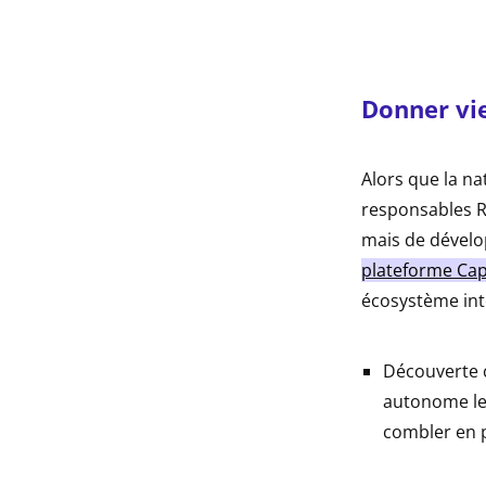
Donner vie
Alors que la na
responsables RH
mais de dévelo
plateforme Ca
écosystème int
Découverte c
autonome les
combler en p