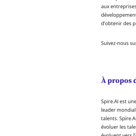
aux entreprises
développement 
d’obtenir des 
Suivez-nous sur
À propos 
Spire.AI est un
leader mondial 
talents. Spire.
évoluer les ta
évoluent vers l