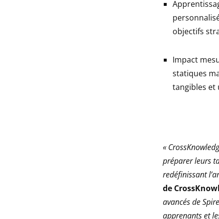
Apprentissa
personnalisé
objectifs str
Impact mesur
statiques ma
tangibles et
« CrossKnowledge
préparer leurs t
redéfinissant l’
de CrossKnow
avancés de Spire
apprenants et le