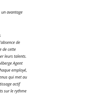
s un avantage
s
l’absence de
e de cette
r leurs talents.
héberge Agent
chaque employé,
enus qui met au
issage actif
nts sur le rythme