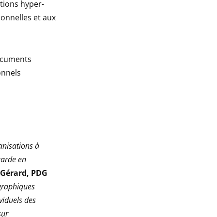
tions hyper-
ionnelles et aux
documents
onnels
anisations à
garde en
 Gérard, PDG
 graphiques
viduels des
sur