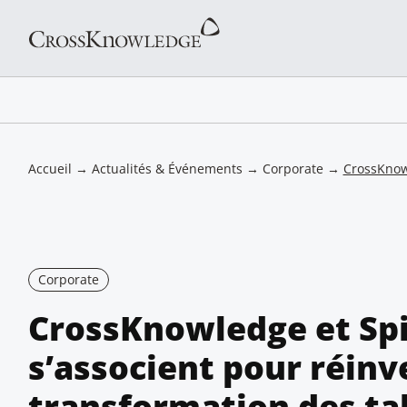
Accueil
→
Actualités & Événements
→
Corporate
→
CrossKnowl
Corporate
CrossKnowledge et Spi
s’associent pour réinv
transformation des ta