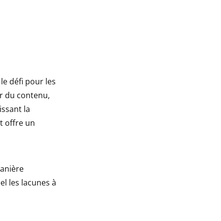
le défi pour les
ir du contenu,
ssant la
t offre un
manière
l les lacunes à