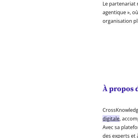
Le partenariat 
agentique », où
organisation pl
À propos 
CrossKnowledg
digitale
, accom
Avec sa platef
des experts et