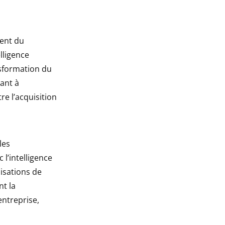
ment du
lligence
nsformation du
sant à
re l’acquisition
les
 l’intelligence
isations de
nt la
entreprise,