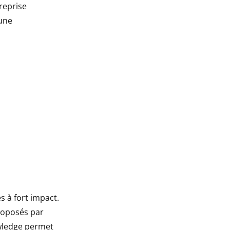
reprise
 une
 à fort impact.
proposés par
owledge permet