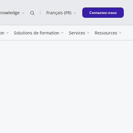
Knowledge
Français (FR)
New window
Contactez-nous
on
Solutions de formation
Services
Ressources