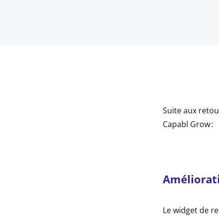
Suite aux retou
indow
Capabl Grow :
indow
indow
Améliorat
indow
Le widget de r