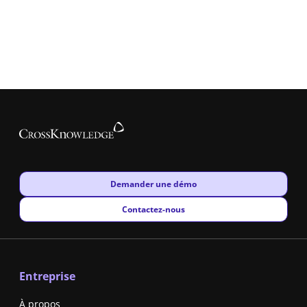
New window
Demander une démo
New window
Contactez-nous
Entreprise
À propos