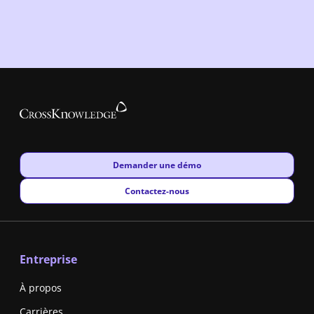
New window
Demander une démo
New window
Contactez-nous
Entreprise
À propos
Carrières