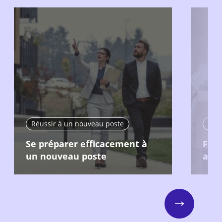
Réussir à un nouveau poste
Réu
Se préparer efficacement à
Fair
un nouveau poste
aupr
Next