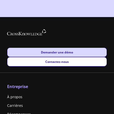
New window
Demander une démo
New window
Contactez-nous
Entreprise
À propos
Carrières