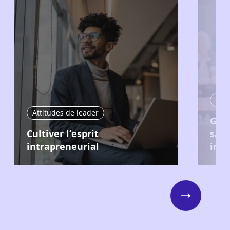
Atti
Attitudes de leader
Gér
Cultiver l’esprit
sa 
intrapreneurial
int
Next