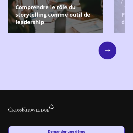
Comprendre le rôle du
storytelling comme outil de
Pro
leadership
dans
Next
New window
Demander une démo