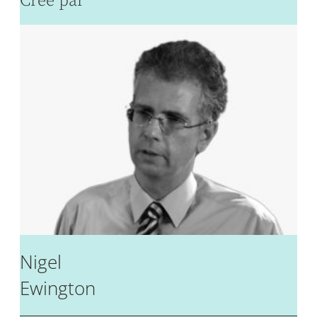
Créé par
Nigel
Ewington