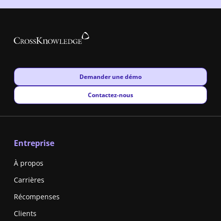
New window
Demander une démo
New window
Contactez-nous
Entreprise
À propos
Carrières
Récompenses
Clients