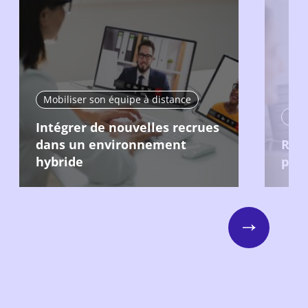
Mobiliser son équipe à distance
Mobi
Intégrer de nouvelles recrues
dans un environnement
Recr
hybride
pour
Next