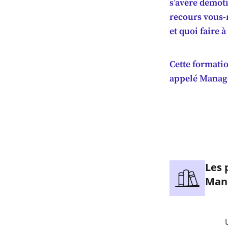
s’avère démot
recours vous-
et quoi faire à
Cette formati
appelé Manag
Les 
Man