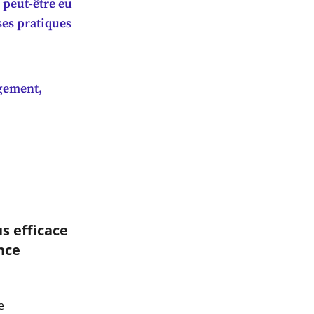
 peut-être eu
es pratiques
gement,
s efficace
nce
e