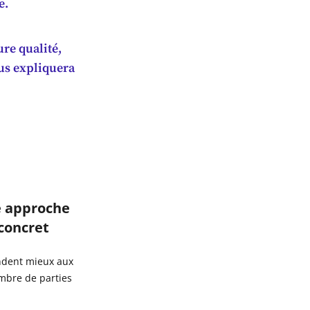
e.
re qualité,
ous expliquera
e approche
concret
ndent mieux aux
mbre de parties