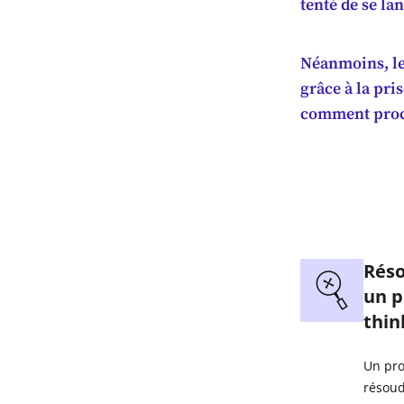
tenté de se la
Néanmoins, le
grâce à la pri
comment procé
Réso
un p
thin
Un pro
résoud