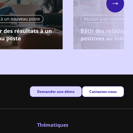
Next
 à un nouveau poste
Réussir à un nouveau po
r des résultats à un
Bâtir des relations
u poste
positives au travail
New window
New window
Demander une démo
Contactez-nous
Thématiques