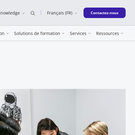
Knowledge
Français (FR)
New window
Contactez-nous
on
Solutions de formation
Services
Ressources