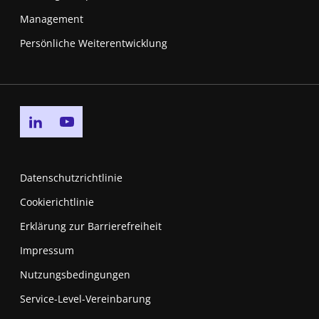
Management
Persönliche Weiterentwicklung
Go to linkedin page
Go to youtube page
Datenschutzrichtlinie
Cookierichtlinie
Erklärung zur Barrierefreiheit
Impressum
Nutzungsbedingungen
New window
Service-Level-Vereinbarung