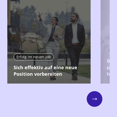
Erfo
Erfolg im neuen Job
Bei 
Sich effektiv auf eine neue
posi
Position vorbereiten
hint
Next