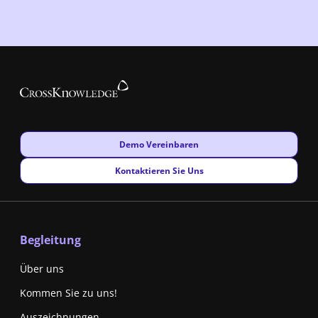
New window
Demo Vereinbaren
New window
Kontaktieren Sie Uns
Begleitung
Über uns
Kommen Sie zu uns!
Auszeichnungen