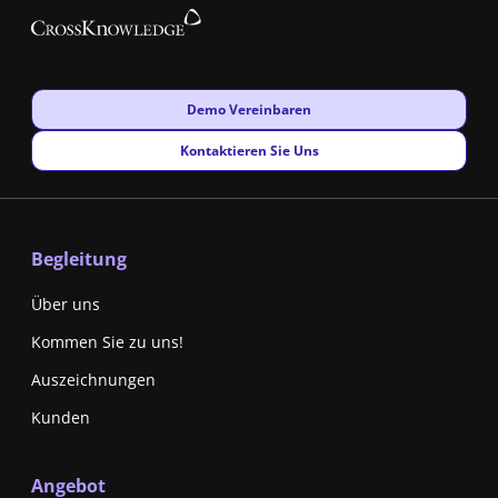
New window
Demo Vereinbaren
New window
Kontaktieren Sie Uns
Begleitung
Über uns
Kommen Sie zu uns!
Auszeichnungen
Kunden
Angebot