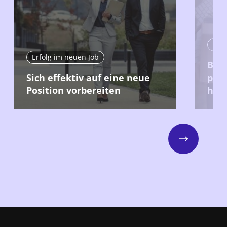
Erfo
Erfolg im neuen Job
Bei 
Sich effektiv auf eine neue
posi
Position vorbereiten
hint
Next