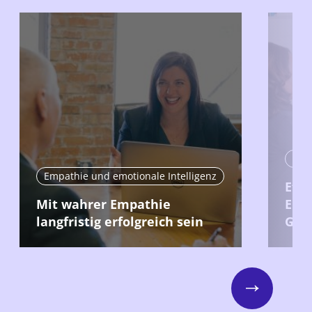
Emp
Empathie und emotionale Intelligenz
Effe
Mit wahrer Empathie
Ents
langfristig erfolgreich sein
Gru
Next