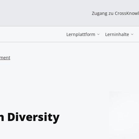
Zugang zu CrossKnow
Lernplattform
Lerninhalte
ement
h Diversity