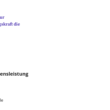
zur
skraft die
ensleistung
le