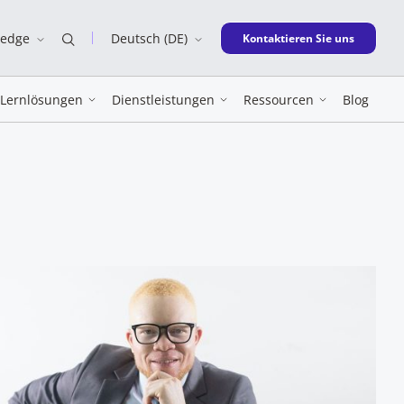
ledge
Deutsch (DE)
New window
Kontaktieren Sie uns
Lernlösungen
Dienstleistungen
Ressourcen
Blog