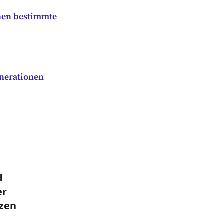
nnen bestimmte
enerationen
d
er
zen