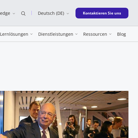
ledge
Deutsch (DE)
New window
Kontaktieren Sie uns
Lernlösungen
Dienstleistungen
Ressourcen
Blog