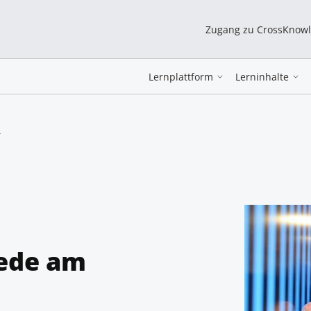
Zugang zu CrossKnow
Lernplattform
Lerninhalte
z
ede am