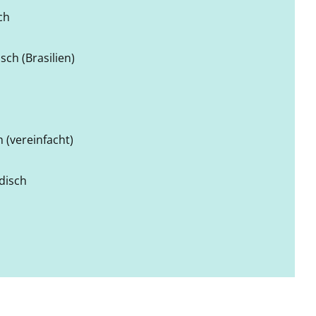
ch
sch (Brasilien)
 (vereinfacht)
disch
h