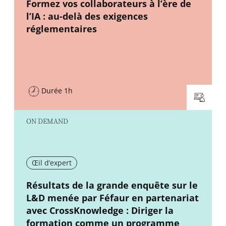
New window
Formez vos collaborateurs à l’ère de
l’IA : au-delà des exigences
réglementaires
Durée 1h
ON DEMAND
Œil d’expert
New window
Résultats de la grande enquête sur le
L&D menée par Féfaur en partenariat
avec CrossKnowledge : Diriger la
formation comme un programme