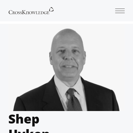
Open 
Shep