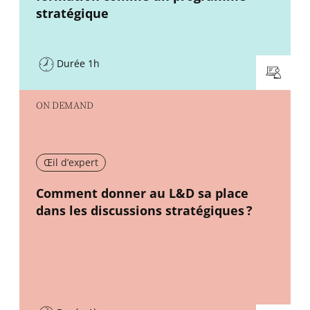
stratégique
Durée 1h
ON DEMAND
Œil d’expert
New window
Comment donner au L&D sa place
dans les discussions stratégiques ?