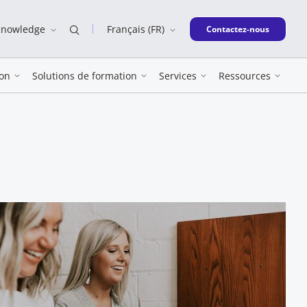
Knowledge
Français (FR)
New window
Contactez-nous
on
Solutions de formation
Services
Ressources