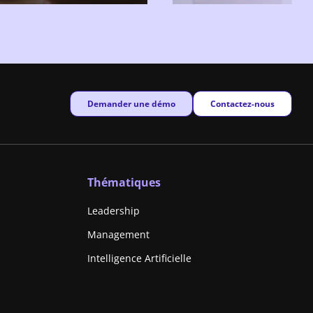
New window
New window
Demander une démo
Contactez-nous
Thématiques
Leadership
Management
Intelligence Artificielle