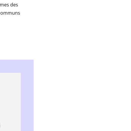
ômes des
s communs