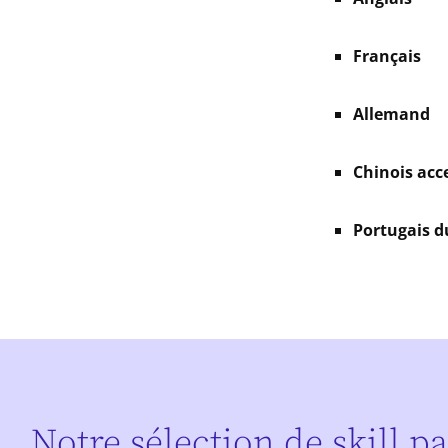
Français
Allemand
Chinois acc
Portugais d
Notre sélection de skill p