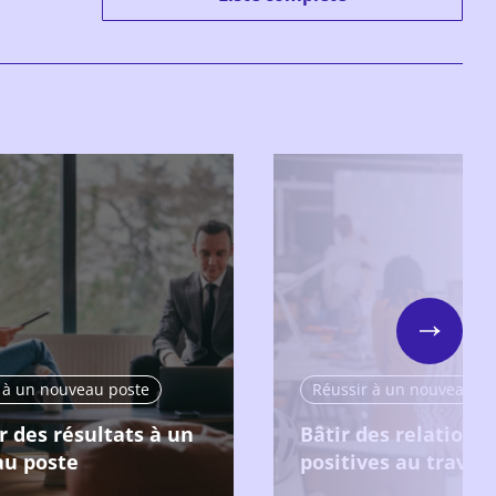
Next
 à un nouveau poste
Réussir à un nouveau po
r des résultats à un
Bâtir des relations
u poste
positives au travail