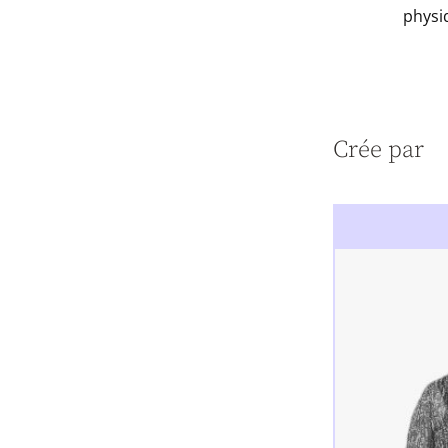
physi
Crée par