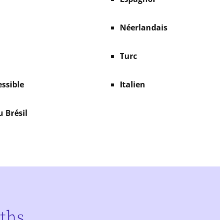
Néerlandais
Turc
essible
Italien
u Brésil
aths