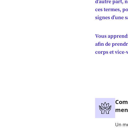
d’autre part, 
ces termes, po
signes d’une s
Vous apprendr
afin de prendr
corps et vice-
Comp
ment
Un me