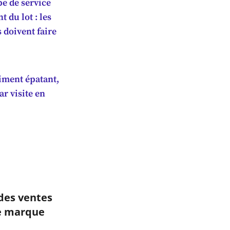
pe de service
 du lot : les
s doivent faire
iment épatant,
ar visite en
des ventes
de marque