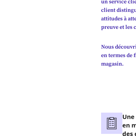
un service cli
client disting
attitudes à at
preuve et les 
Nous découvri
en termes de f
magasin.
Une 
en m
des 