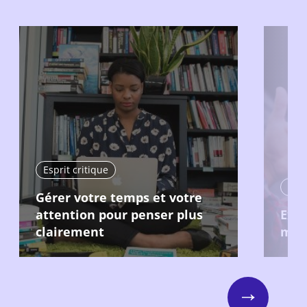
Esprit critique
Espr
Gérer votre temps et votre
attention pour penser plus
Expr
clairement
man
Next