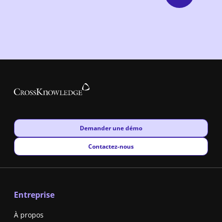
New window
Demander une démo
New window
Contactez-nous
Entreprise
À propos