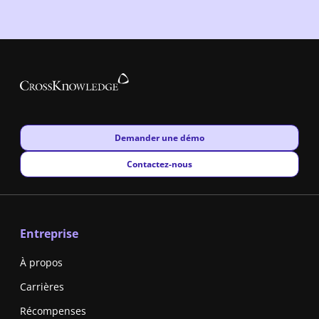
New window
Demander une démo
New window
Contactez-nous
Entreprise
À propos
Carrières
Récompenses