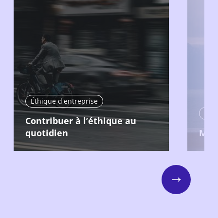
Éthique d'entreprise
Éthi
Contribuer à l’éthique au
quotidien
Man
Next