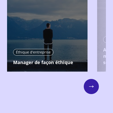
Éthi
Atte
Éthique d'entreprise
mati
Manager de façon éthique
soci
Next