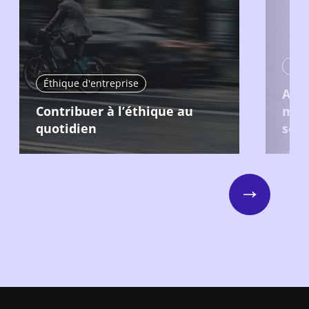
Éthi
Éthique d'entreprise
Atte
Contribuer à l’éthique au
mati
quotidien
soci
Next