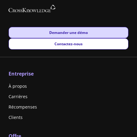
New window
Demander une démo
New window
Contactez-nous
Entreprise
À propos
Carrières
Récompenses
Clients
Offre