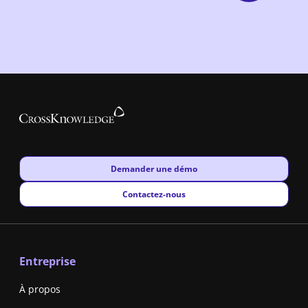
New window
Demander une démo
New window
Contactez-nous
Entreprise
À propos