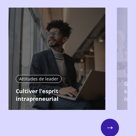
Atti
Attitudes de leader
Gér
Cultiver l’esprit
sa 
intrapreneurial
int
Next