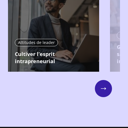
Atti
Attitudes de leader
Gér
Cultiver l’esprit
sa 
intrapreneurial
int
Next