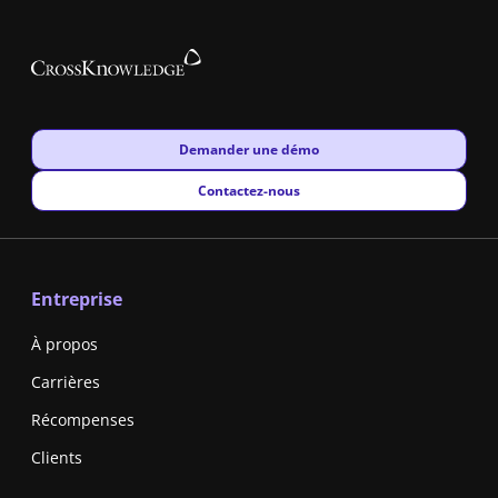
New window
Demander une démo
New window
Contactez-nous
Entreprise
À propos
Carrières
Récompenses
Clients