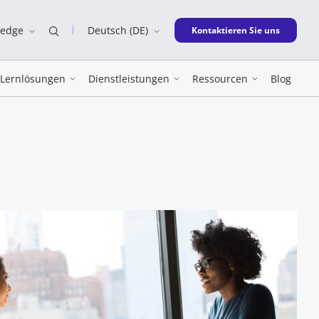
ledge
Deutsch (DE)
New window
Kontaktieren Sie uns
Lernlösungen
Dienstleistungen
Ressourcen
Blog