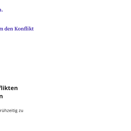
n.
m den Konflikt
likten
n
frühzeitig zu