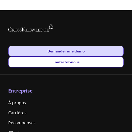
New window
Demander une démo
New window
Contactez-nous
Entreprise
À propos
Carrières
Récompenses