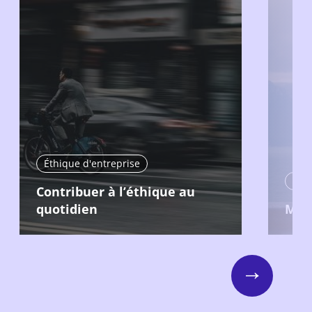
Éthique d'entreprise
Éthi
Contribuer à l’éthique au
quotidien
Man
Next