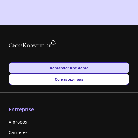
New window
Demander une démo
New window
Contactez-nous
Entreprise
À propos
Carrières