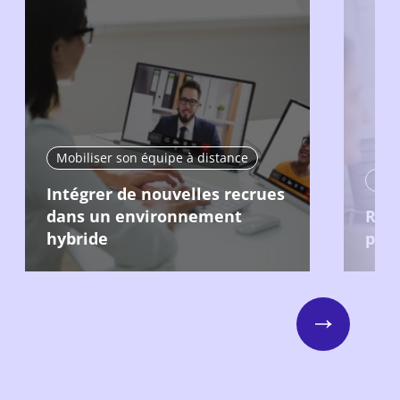
Mobiliser son équipe à distance
Mobi
Intégrer de nouvelles recrues
dans un environnement
Recr
hybride
pour
Next