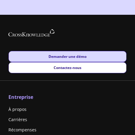
New window
Demander une démo
New window
Contactez-nous
Entreprise
À propos
Carrières
Récompenses