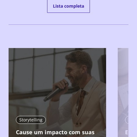
Lista completa
Storytelling
Stor
Cause um impacto com suas
Estr