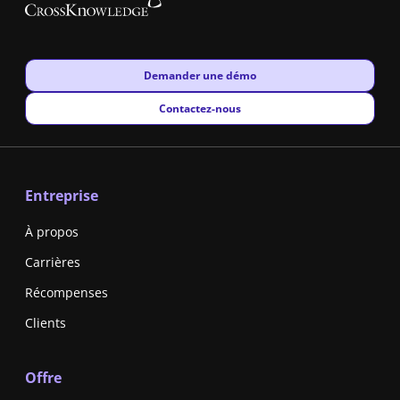
New window
Demander une démo
New window
Contactez-nous
Entreprise
À propos
Carrières
Récompenses
Clients
Offre