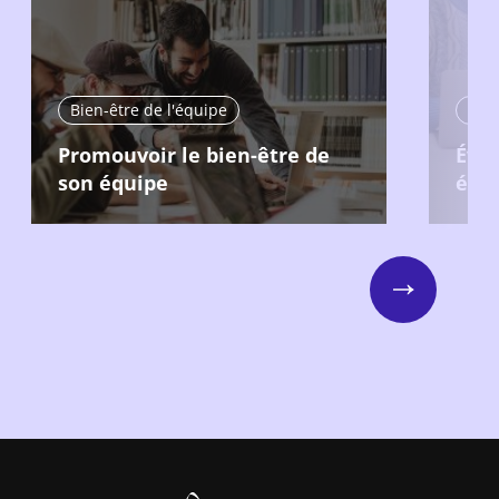
Bien-être de l'équipe
Bien
Promouvoir le bien-être de
Éval
son équipe
équ
Next