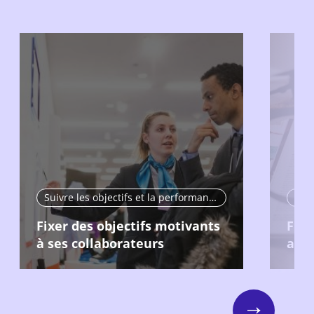
Suivre les objectifs et la performance
Fixer des objectifs motivants
Fixe
à ses collaborateurs
acce