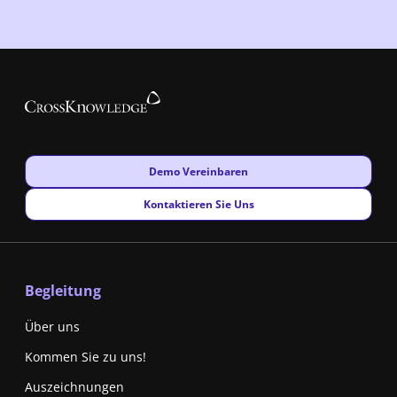
New window
Demo Vereinbaren
New window
Kontaktieren Sie Uns
Begleitung
Über uns
Kommen Sie zu uns!
Auszeichnungen