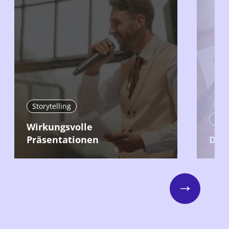
Storytelling
Stor
Wirkungsvolle
Präsentationen
Der 
Next