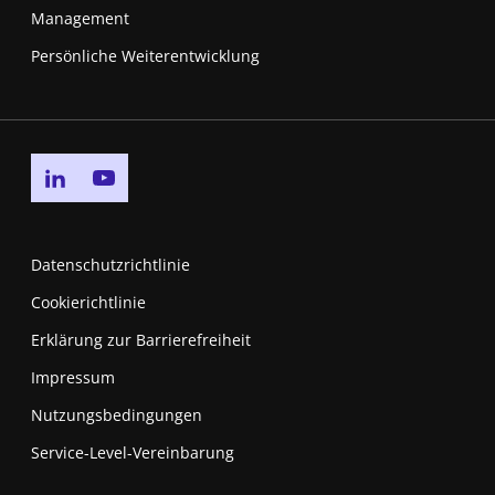
Management
Persönliche Weiterentwicklung
Go to linkedin page
Go to youtube page
Datenschutzrichtlinie
Cookierichtlinie
Erklärung zur Barrierefreiheit
Impressum
Nutzungsbedingungen
New window
Service-Level-Vereinbarung