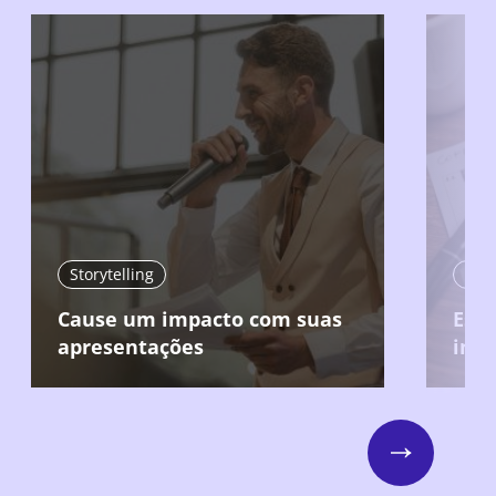
Storytelling
Stor
Cause um impacto com suas
Estr
apresentações
inte
Next