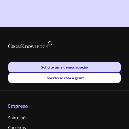
New window
Solicite uma demonstração
New window
Conecte-se com a gente
Empresa
Sobre nós
Carreiras