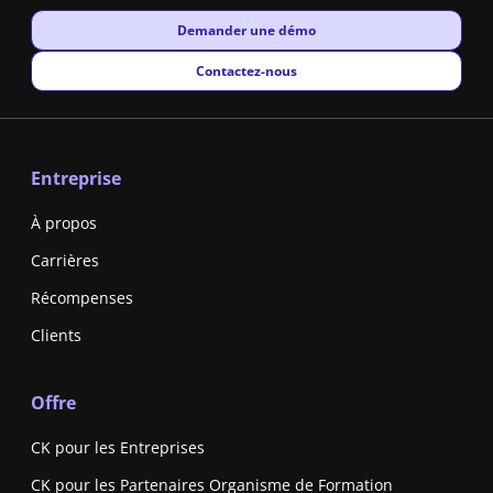
New window
Demander une démo
New window
Contactez-nous
Entreprise
À propos
Carrières
Récompenses
Clients
Offre
CK pour les Entreprises
CK pour les Partenaires Organisme de Formation