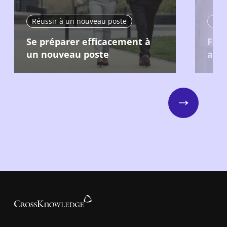
Réussir à un nouveau poste
Réu
Se préparer efficacement à
Fair
un nouveau poste
aupr
Next