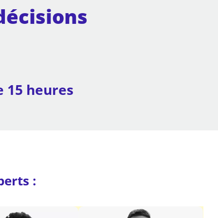
décisions
 15 heures
erts :