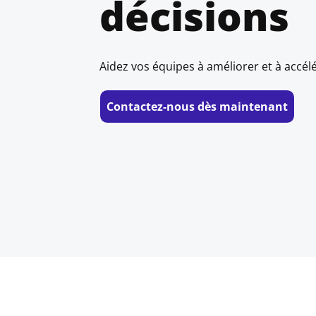
décisions
Aidez vos équipes à améliorer et à accélé
New window
Contactez-nous dès maintenant