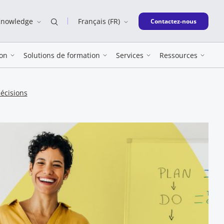
Knowledge
Français (FR)
New window
Contactez-nous
on
Solutions de formation
Services
Ressources
décisions